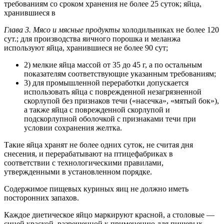
требованиям со сроком хранения не более 25 суток; яйца,
хранившиеся в
Глава 3. Мясо и мясные продукты
холодильниках не более 120
сут.; для производства яичного порошка и меланжа
используют яйца, хранившиеся не более 90 сут;
2) мелкие яйца массой от 35 до 45 г, а по остальным
показателям соответствующие указанным требованиям;
3) для промышленной переработки допускается
использовать яйца с поврежденной незагрязненной
скорлупой без признаков течи («насечка», «мятый бок»),
а также яйца с поврежденной скорлупой и
подскорлупной оболочкой с признаками течи при
условии сохранения желтка.
Такие яйца хранят не более одних суток, не считая дня
снесения, и перерабатывают на птицефабриках в
соответствии с технологическими правилами,
утвержденными в установленном порядке.
Содержимое пищевых куриных яиц не должно иметь
посторонних запахов.
Каждое диетическое яйцо маркируют красной, а столовые —
синей краской, разрешенной к применению для пищевых