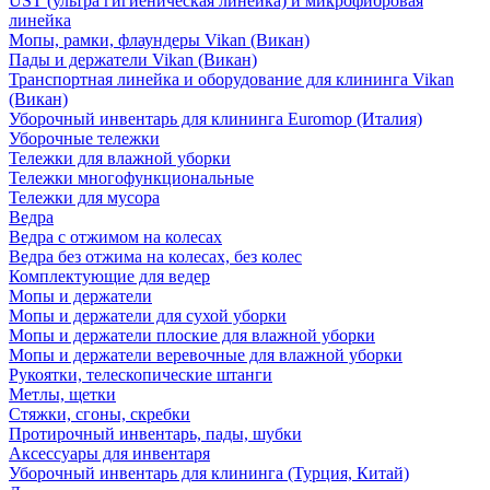
UST (ультра гигиеническая линейка) и микрофибровая
линейка
Мопы, рамки, флаундеры Vikan (Викан)
Пады и держатели Vikan (Викан)
Транспортная линейка и оборудование для клининга Vikan
(Викан)
Уборочный инвентарь для клининга Euromop (Италия)
Уборочные тележки
Тележки для влажной уборки
Тележки многофункциональные
Тележки для мусора
Ведра
Ведра с отжимом на колесах
Ведра без отжима на колесах, без колес
Комплектующие для ведер
Мопы и держатели
Мопы и держатели для сухой уборки
Мопы и держатели плоские для влажной уборки
Мопы и держатели веревочные для влажной уборки
Рукоятки, телескопические штанги
Метлы, щетки
Стяжки, сгоны, скребки
Протирочный инвентарь, пады, шубки
Аксессуары для инвентаря
Уборочный инвентарь для клининга (Турция, Китай)