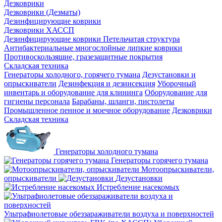
Дезковрики
Дезковрики (Дезматы)
Дезинфицирующие коврики
Дезковрики ХАССП
Дезинфицирующие коврики Петельчатая структура
Антибактериальные многослойные липкие коврики
Противоскользящие, гразезащитные покрытия
Складская техника
Генераторы холодного, горячего тумана
Дезустановки и
опрыскиватели
Дезинфекция и дезинсекция
Уборочный
инвентарь и оборудование для клининга
Оборудование для
гигиены персонала
Барабаны, шланги, пистолеты
Промышленное пенное и моечное оборудование
Дезковрики
Складская техника
Генераторы холодного тумана
Генераторы горячего тумана
Мотоопрыскиватели,
опрыскиватели
Дезустановки
Истребление насекомых
Ультрафиолетовые обеззараживатели воздуха и поверхностей