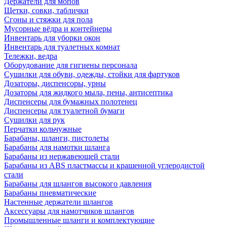
Держатели для мопов
Щетки, совки, таблички
Сгоны и стяжки для пола
Мусорные вёдра и контейнеры
Инвентарь для уборки окон
Инвентарь для туалетных комнат
Тележки, ведра
Оборудование для гигиены персонала
Сушилки для обуви, одежды, стойки для фартуков
Дозаторы, диспенсоры, урны
Дозаторы для жидкого мыла, пены, антисептика
Диспенсеры для бумажных полотенец
Диспенсеры для туалетной бумаги
Сушилки для рук
Перчатки кольчужные
Барабаны, шланги, пистолеты
Барабаны для намотки шланга
Барабаны из нержавеющей стали
Барабаны из ABS пластмассы и крашенной углеродистой
стали
Барабаны для шлангов высокого давления
Барабаны пневматические
Настенные держатели шлангов
Аксессуары для намотчиков шлангов
Промышленные шланги и комплектующие