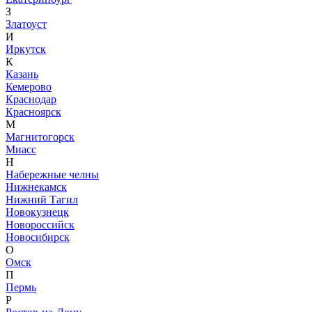
З
Златоуст
И
Иркутск
К
Казань
Кемерово
Краснодар
Красноярск
М
Магнитогорск
Миасс
Н
Набережные челны
Нижнекамск
Нижний Тагил
Новокузнецк
Новороссийск
Новосибирск
О
Омск
П
Пермь
Р