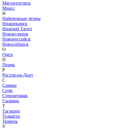
Магнитогорск
Миасс
Н
Набережные челны
Нижнекамск
Нижний Тагил
Новокузнецк
Новороссийск
Новосибирск
О
Омск
П
Пермь
Р
Ростов-на-Дону
С
Самара
Сочи
Стерлитамак
Сызрань
Т
Таганрог
Тольятти
Тюмень
У