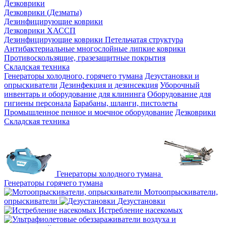
Дезковрики
Дезковрики (Дезматы)
Дезинфицирующие коврики
Дезковрики ХАССП
Дезинфицирующие коврики Петельчатая структура
Антибактериальные многослойные липкие коврики
Противоскользящие, гразезащитные покрытия
Складская техника
Генераторы холодного, горячего тумана
Дезустановки и
опрыскиватели
Дезинфекция и дезинсекция
Уборочный
инвентарь и оборудование для клининга
Оборудование для
гигиены персонала
Барабаны, шланги, пистолеты
Промышленное пенное и моечное оборудование
Дезковрики
Складская техника
Генераторы холодного тумана
Генераторы горячего тумана
Мотоопрыскиватели,
опрыскиватели
Дезустановки
Истребление насекомых