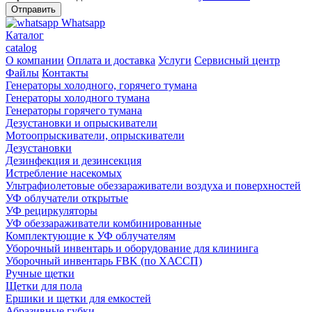
Whatsapp
Каталог
catalog
О компании
Оплата и доставка
Услуги
Сервисный центр
Файлы
Контакты
Генераторы холодного, горячего тумана
Генераторы холодного тумана
Генераторы горячего тумана
Дезустановки и опрыскиватели
Мотоопрыскиватели, опрыскиватели
Дезустановки
Дезинфекция и дезинсекция
Истребление насекомых
Ультрафиолетовые обеззараживатели воздуха и поверхностей
УФ облучатели открытые
УФ рециркуляторы
УФ обеззараживатели комбинированные
Комплектующие к УФ облучателям
Уборочный инвентарь и оборудование для клининга
Уборочный инвентарь FBK (по ХАССП)
Ручные щетки
Щетки для пола
Ершики и щетки для емкостей
Абразивные губки