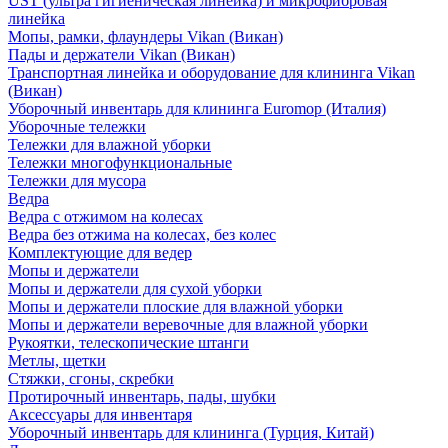
UST (ультра гигиеническая линейка) и микрофибровая
линейка
Мопы, рамки, флаундеры Vikan (Викан)
Пады и держатели Vikan (Викан)
Транспортная линейка и оборудование для клининга Vikan
(Викан)
Уборочный инвентарь для клининга Euromop (Италия)
Уборочные тележки
Тележки для влажной уборки
Тележки многофункциональные
Тележки для мусора
Ведра
Ведра с отжимом на колесах
Ведра без отжима на колесах, без колес
Комплектующие для ведер
Мопы и держатели
Мопы и держатели для сухой уборки
Мопы и держатели плоские для влажной уборки
Мопы и держатели веревочные для влажной уборки
Рукоятки, телескопические штанги
Метлы, щетки
Стяжки, сгоны, скребки
Протирочный инвентарь, пады, шубки
Аксессуары для инвентаря
Уборочный инвентарь для клининга (Турция, Китай)