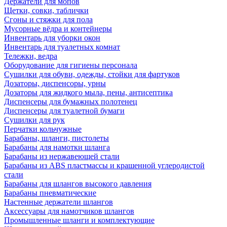
Держатели для мопов
Щетки, совки, таблички
Сгоны и стяжки для пола
Мусорные вёдра и контейнеры
Инвентарь для уборки окон
Инвентарь для туалетных комнат
Тележки, ведра
Оборудование для гигиены персонала
Сушилки для обуви, одежды, стойки для фартуков
Дозаторы, диспенсоры, урны
Дозаторы для жидкого мыла, пены, антисептика
Диспенсеры для бумажных полотенец
Диспенсеры для туалетной бумаги
Сушилки для рук
Перчатки кольчужные
Барабаны, шланги, пистолеты
Барабаны для намотки шланга
Барабаны из нержавеющей стали
Барабаны из ABS пластмассы и крашенной углеродистой
стали
Барабаны для шлангов высокого давления
Барабаны пневматические
Настенные держатели шлангов
Аксессуары для намотчиков шлангов
Промышленные шланги и комплектующие