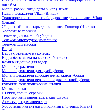
UST (ультра гигиеническая линейка) и микрофибровая
линейка
Мопы, рамки, флаундеры Vikan (Викан)
Пады и держатели Vikan (Викан)
Транспортная линейка и оборудование для клининга Vikan
(Викан)
Уборочный инвентарь для клининга Euromop (Италия)
Уборочные тележки
Тележки для влажной уборки
Тележки многофункциональные
Тележки для мусора
Ведра
Ведра с отжимом на колесах
Ведра без отжима на колесах, без колес
Комплектующие для ведер
Мопы и держатели
Мопы и держатели для сухой уборки
Мопы и держатели плоские для влажной уборки
Мопы и держатели веревочные для влажной уборки
Рукоятки, телескопические штанги
Метлы, щетки
Стяжки, сгоны, скребки
Протирочный инвентарь, пады, шубки
Аксессуары для инвентаря
Уборочный инвентарь для клининга (Турция, Китай)