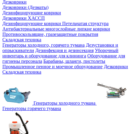
Дезковрики
Дезковрики (Дезматы)
Дезинфицирующие коврики
Дезковрики ХАССП
Дезинфицирующие коврики Петельчатая структура
Антибактериальные многослойные липкие коврики
Противоскользящие, гразезащитные покрытия
Складская техника
Генераторы холодного, горячего тумана
Дезустановки и
опрыскиватели
Дезинфекция и дезинсекция
Уборочный
инвентарь и оборудование для клининга
Оборудование для
гигиены персонала
Барабаны, шланги, пистолеты
Промышленное пенное и моечное оборудование
Дезковрики
Складская техника
Генераторы холодного тумана
Генераторы горячего тумана