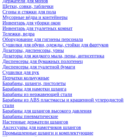
Держатели для мопов
Щетки, совки, таблички
Сгоны и стяжки для пола
Мусорные вёдра и контейнеры
Инвентарь для уборки окон
Инвентарь для туалетных комнат
Тележки, ведра
Оборудование для гигиены персонала
Сушилки для обуви, одежды, стойки для фартуков
Дозаторы, диспенсоры, урны
Дозаторы для жидкого мыла, пены, антисептика
Диспенсеры для бумажных полотенец
Диспенсеры для туалетной бумаги
Сушилки для рук
Перчатки кольчужные
Барабаны, шланги, пистолеты
Барабаны для намотки шланга
Барабаны из нержавеющей стали
Барабаны из ABS пластмассы и крашенной углеродистой
стали
Барабаны для шлангов высокого давления
Барабаны пневматические
Настенные держатели шлангов
Аксессуары для намотчиков шлангов
Промышленные шланги и комплектующие