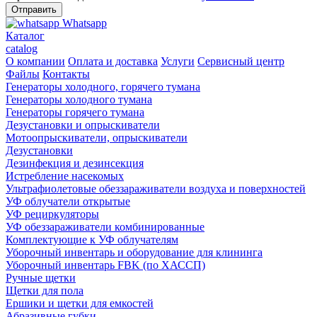
Whatsapp
Каталог
catalog
О компании
Оплата и доставка
Услуги
Сервисный центр
Файлы
Контакты
Генераторы холодного, горячего тумана
Генераторы холодного тумана
Генераторы горячего тумана
Дезустановки и опрыскиватели
Мотоопрыскиватели, опрыскиватели
Дезустановки
Дезинфекция и дезинсекция
Истребление насекомых
Ультрафиолетовые обеззараживатели воздуха и поверхностей
УФ облучатели открытые
УФ рециркуляторы
УФ обеззараживатели комбинированные
Комплектующие к УФ облучателям
Уборочный инвентарь и оборудование для клининга
Уборочный инвентарь FBK (по ХАССП)
Ручные щетки
Щетки для пола
Ершики и щетки для емкостей
Абразивные губки