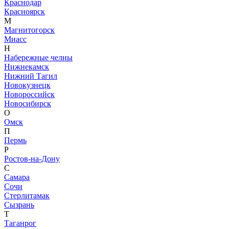
Краснодар
Красноярск
М
Магнитогорск
Миасс
Н
Набережные челны
Нижнекамск
Нижний Тагил
Новокузнецк
Новороссийск
Новосибирск
О
Омск
П
Пермь
Р
Ростов-на-Дону
С
Самара
Сочи
Стерлитамак
Сызрань
Т
Таганрог