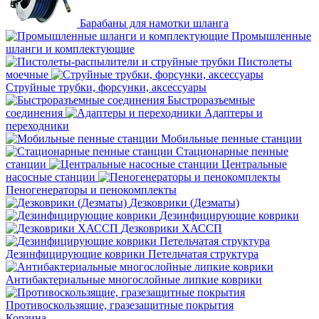
Барабаны для намотки шланга
Промышленные
шланги и комплектующие
Пистолеты
моечные
Струйные трубки, форсунки, аксессуары
Быстроразъемные
соединения
Адаптеры и
переходники
Мобильные пенные станции
Стационарные пенные
станции
Центральные
насосные станции
Пеногенераторы и пенокомплекты
Дезковрики (Дезматы)
Дезинфицирующие коврики
Дезковрики ХАССП
Дезинфицирующие коврики Петельчатая структура
Антибактериальные многослойные липкие коврики
Противоскользящие, гразезащитные покрытия
Корзина