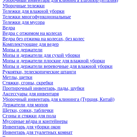
Уборочный инвентарь для клининга Euromop (Италия)
Уборочные тележки
Тележки для влажной уборки
Тележки многофункциональные
Тележки для мусора
Ведра
Ведра с отжимом на колесах
Ведра без отжима на колесах, без колес
Комплектующие для ведер
Мопы и держатели
Мопы и держатели для сухой уборки
Мопы и держатели плоские для влажной уборки
Мопы и держатели веревочные для влажной уборки
Рукоятки, телескопические штанги
Метлы, щетки
Стяжки, сгоны, скребки
Протирочный инвентарь, пады, шубки
Аксессуары для инвентаря
Уборочный инвентарь для клининга (Турция, Китай)
Держатели для мопов
Щетки, совки, таблички
Сгоны и стяжки для пола
Мусорные вёдра и контейнеры
Инвентарь для уборки окон
Инвентарь для туалетных комнат