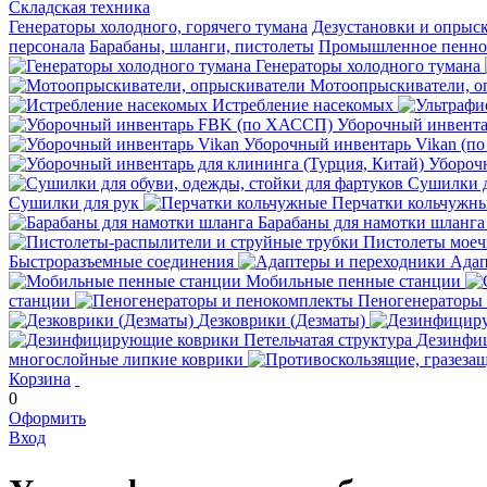
Складская техника
Генераторы холодного, горячего тумана
Дезустановки и опрыс
персонала
Барабаны, шланги, пистолеты
Промышленное пенное
Генераторы холодного тумана
Мотоопрыскиватели, о
Истребление насекомых
Уборочный инвент
Уборочный инвентарь Vikan (п
Уборочн
Сушилки д
Сушилки для рук
Перчатки кольчужн
Барабаны для намотки шланга
Пистолеты мое
Быстроразъемные соединения
Адап
Мобильные пенные станции
станции
Пеногенераторы
Дезковрики (Дезматы)
Дезинфиц
многослойные липкие коврики
Корзина
0
Оформить
Вход