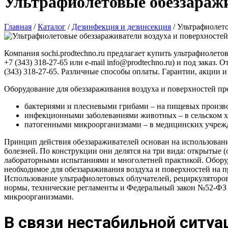
Ультрафиолетовые обеззаражи
Главная
/
Каталог
/
Дезинфекция и дезинсекция
/
Ультрафиолето
Компания sochi.prodtechno.ru предлагает купить ультрафиолето
+7 (343) 318-27-65 или e-mail info@prodtechno.ru) и под заказ
(343) 318-27-65. Различные способы оплаты. Гарантии, акции 
Оборудование для обеззараживания воздуха и поверхностей пре
бактериями и плесневыми грибами – на пищевых произво
инфекционными заболеваниями животных – в сельском х
патогенными микроорганизмами – в медицинских учреж
Принцип действия обеззараживателей основан на использовани
болезней. По конструкции они делятся на три вида: открытые
лабораторными испытаниями и многолетней практикой. Оборуд
необходимое для обеззараживания воздуха и поверхностей на 
Использование ультрафиолетовых облучателей, рециркулятор
нормы, технические регламенты и Федеральный закон №52-ФЗ
микроорганизмами.
В связи нестабильной ситуа