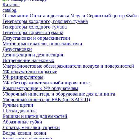
Каталог
catalog
О компании
Оплата и доставка
Услуги
Сервисный центр
Файл
Генераторы холодного, горячего тумана
Генераторы холодного тумана
Генераторы горячего тумана
Дезустановки и опрыскиватели
Мотоопрыскиватели, опрыскиватели
Дезустановки
Дезинфекция и дезинсекция
Истребление насекомых
Ультрафиолетовые обеззараживатели воздуха и поверхностей
УФ облучатели открытые
УФ рециркуляторы
УФ обеззараживатели комбинированные
Комплектующие к УФ облучателям
Уборочный инвентарь и оборудование для клининга
Уборочный инвентарь FBK (по ХАССП)
Ручные щетки
Щетки для пола
Ершики и щетки для емкостей
Абразивные губки
Лопаты, мешалки, скребки
Ведра, ковши, совки
Водосгоны, осушители