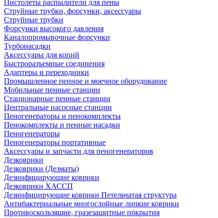
Пистолеты распылители для пены
Струйные трубки, форсунки, аксессуары
Струйные трубки
Форсунки высокого давления
Каналопромывочные форсунки
Турбонасадки
Аксессуары для копий
Быстроразъемные соединения
Адаптеры и переходники
Промышленное пенное и моечное оборудование
Мобильные пенные станции
Стационарные пенные станции
Центральные насосные станции
Пеногенераторы и пенокомплекты
Пенокомплекты и пенные насадки
Пеногенераторы
Пеногенераторы портативные
Аксессуары и запчасти для пеногенераторов
Дезковрики
Дезковрики (Дезматы)
Дезинфицирующие коврики
Дезковрики ХАССП
Дезинфицирующие коврики Петельчатая структура
Антибактериальные многослойные липкие коврики
Противоскользящие, гразезащитные покрытия