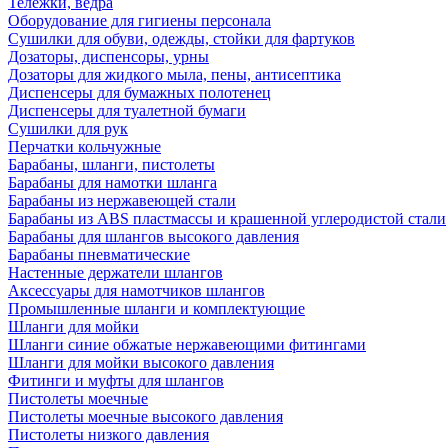
Тележки, ведра
Оборудование для гигиены персонала
Сушилки для обуви, одежды, стойки для фартуков
Дозаторы, диспенсоры, урны
Дозаторы для жидкого мыла, пены, антисептика
Диспенсеры для бумажных полотенец
Диспенсеры для туалетной бумаги
Сушилки для рук
Перчатки кольчужные
Барабаны, шланги, пистолеты
Барабаны для намотки шланга
Барабаны из нержавеющей стали
Барабаны из ABS пластмассы и крашенной углеродистой стали
Барабаны для шлангов высокого давления
Барабаны пневматические
Настенные держатели шлангов
Аксессуары для намотчиков шлангов
Промышленные шланги и комплектующие
Шланги для мойки
Шланги синие обжатые нержавеющими фитингами
Шланги для мойки высокого давления
Фитинги и муфты для шлангов
Пистолеты моечные
Пистолеты моечные высокого давления
Пистолеты низкого давления