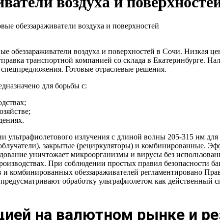
ватели воздуха и поверхносте
вые обеззараживатели воздуха и поверхностей
вые обеззараживатели воздуха и поверхностей в Сочи. Низкая це
. Отправка транспортной компанией со склада в Екатеринбурге. Н
и спецпредложения. Готовые отраслевые решения.
дназначено для борьбы с:
дствах;
озяйстве;
дениях.
и ультрафиолетового излучения с длиной волны 205-315 нм для 
 (облучатели), закрытые (рециркуляторы) и комбинированные. Э
ование уничтожает микроорганизмы и вирусы без использования
производствах. При соблюдении простых правил безопасности б
ов и комбинированных обеззараживателей регламентировано Пр
 предусматривают обработку ультрафиолетом как действенный 
цией на валютном рынке и р