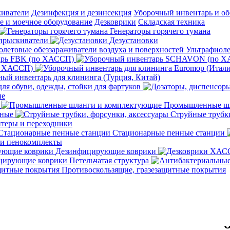
киватели
Дезинфекция и дезинсекция
Уборочный инвентарь и об
 и моечное оборудование
Дезковрики
Складская техника
Генераторы горячего тумана
прыскиватели
Дезустановки
Ультрафиоле
арь FBK (по ХАССП)
о ХАССП)
ый инвентарь для клининга (Турция, Китай)
ля обуви, одежды, стойки для фартуков
ые
Промышленные шл
чные
Струйные трубки
теры и переходники
Стационарные пенные станции
 и пенокомплекты
Дезинфицирующие коврики
ирующие коврики Петельчатая структура
Противоскользящие, гразезащитные покрытия