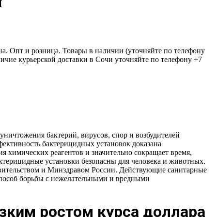
й
на. Опт и розница. Товары в наличии (уточняйте по телефону
аличие курьерской доставки в Сочи уточняйте по телефону +7
уничтожения бактерий, вирусов, спор и возбудителей
ффективность бактерицидных установок доказана
 химических реагентов и значительно сокращает время,
актерицидные установки безопасны для человека и животных.
авительством и Минздравом России. Действующие санитарные
способ борьбы с нежелательными и вредными
езким ростом курса доллара