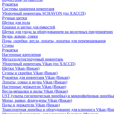
Рукоятки
Системы хранения инвентаря
Уборочный инвентарь SCHAVON (по ХАССП)
Ручные щетки
Щетки для пола
Ершики и щетки для емкостей
Щетки для ухода за оборудованием на молочных предприятиях
Ведра, ковши, совки
Пэды, скребки, весла, лопаты, лопатки для перемешивания
Сгоны
Рукоятки
Настенные крепления
Металлодетектируемый инвентарь
Уборочный инвентарь Vikan (по ХАССП)
Щетки Vikan (Викан)
Сгоны и скребки Vikan (Викан)
Рукоятки для инвентаря Vikan (Викан)
Лопаты, совки и ведра Vikan (Викан)
Настенные держатели Vikan (Викан)
Весла-мешалки и вилы Vikan (Викан)
UST (ультра гигиеническая линейка) и микрофибровая линейка
Мопы, рамки, флаундеры Vikan (Викан)
Пады и держатели Vikan (Викан)
Транспортная линейка и оборудование для клининга Vikan (Ви