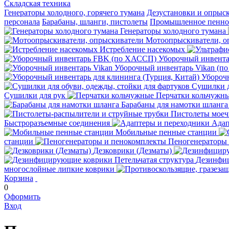
Складская техника
Генераторы холодного, горячего тумана
Дезустановки и опрыс
персонала
Барабаны, шланги, пистолеты
Промышленное пенное
Генераторы холодного тумана
Мотоопрыскиватели, о
Истребление насекомых
Уборочный инвент
Уборочный инвентарь Vikan (п
Уборочн
Сушилки д
Сушилки для рук
Перчатки кольчужн
Барабаны для намотки шланга
Пистолеты мое
Быстроразъемные соединения
Адап
Мобильные пенные станции
станции
Пеногенераторы
Дезковрики (Дезматы)
Дезинфиц
многослойные липкие коврики
Корзина
0
Оформить
Вход