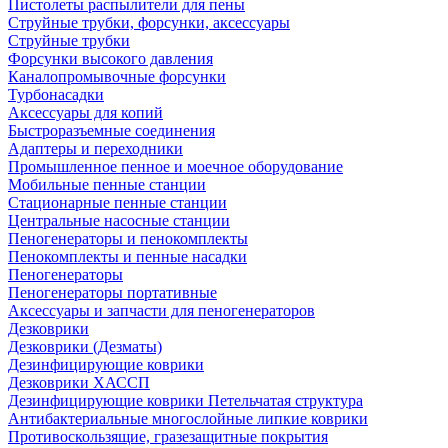
Пистолеты распылители для пены
Струйные трубки, форсунки, аксессуары
Струйные трубки
Форсунки высокого давления
Каналопромывочные форсунки
Турбонасадки
Аксессуары для копий
Быстроразъемные соединения
Адаптеры и переходники
Промышленное пенное и моечное оборудование
Мобильные пенные станции
Стационарные пенные станции
Центральные насосные станции
Пеногенераторы и пенокомплекты
Пенокомплекты и пенные насадки
Пеногенераторы
Пеногенераторы портативные
Аксессуары и запчасти для пеногенераторов
Дезковрики
Дезковрики (Дезматы)
Дезинфицирующие коврики
Дезковрики ХАССП
Дезинфицирующие коврики Петельчатая структура
Антибактериальные многослойные липкие коврики
Противоскользящие, гразезащитные покрытия