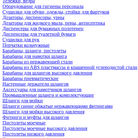
Тележки, ведра
Оборудование для гигиены персонала
Сушилки для обуви, одежды, стойки для фартуков
Дозаторы, диспенсоры, урны
Дозаторы для жидкого мыла, пены, антисептика
Диспенсеры для бумажных полотенец
Диспенсеры для туалетной бумаги
Сушилки для рук
Перчатки кольчужные
Барабаны, шланги, пистолеты
Барабаны для намотки шланга
Барабаны из нержавеющей стали
Барабаны из ABS пластмассы и крашенной углеродистой стали
Барабаны для шлангов высокого давления
Барабаны пневматические
Настенные держатели шлангов
Аксессуары для намотчиков шлангов
Промышленные шланги и комплектующие
Шланги для мойки
Шланги синие обжатые нержавеющими фитингами
Шланги для мойки высокого давления
Фитинги и муфты для шлангов
Пистолеты моечные
Пистолеты моечные высокого давления
Пистолеты низкого давления