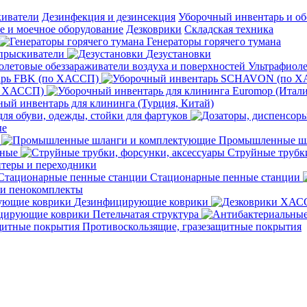
киватели
Дезинфекция и дезинсекция
Уборочный инвентарь и об
 и моечное оборудование
Дезковрики
Складская техника
Генераторы горячего тумана
прыскиватели
Дезустановки
Ультрафиоле
арь FBK (по ХАССП)
о ХАССП)
ый инвентарь для клининга (Турция, Китай)
ля обуви, одежды, стойки для фартуков
ые
Промышленные шл
чные
Струйные трубки
теры и переходники
Стационарные пенные станции
 и пенокомплекты
Дезинфицирующие коврики
ирующие коврики Петельчатая структура
Противоскользящие, гразезащитные покрытия