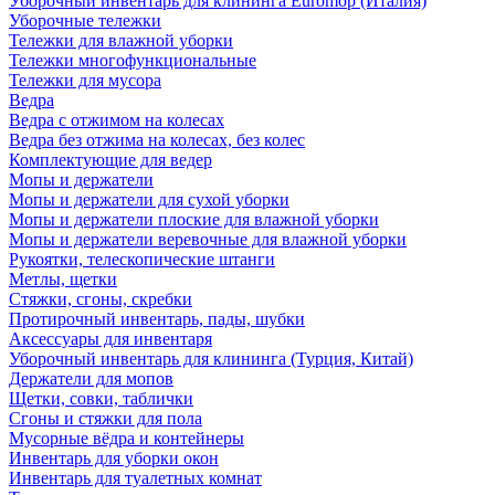
Уборочный инвентарь для клининга Euromop (Италия)
Уборочные тележки
Тележки для влажной уборки
Тележки многофункциональные
Тележки для мусора
Ведра
Ведра с отжимом на колесах
Ведра без отжима на колесах, без колес
Комплектующие для ведер
Мопы и держатели
Мопы и держатели для сухой уборки
Мопы и держатели плоские для влажной уборки
Мопы и держатели веревочные для влажной уборки
Рукоятки, телескопические штанги
Метлы, щетки
Стяжки, сгоны, скребки
Протирочный инвентарь, пады, шубки
Аксессуары для инвентаря
Уборочный инвентарь для клининга (Турция, Китай)
Держатели для мопов
Щетки, совки, таблички
Сгоны и стяжки для пола
Мусорные вёдра и контейнеры
Инвентарь для уборки окон
Инвентарь для туалетных комнат