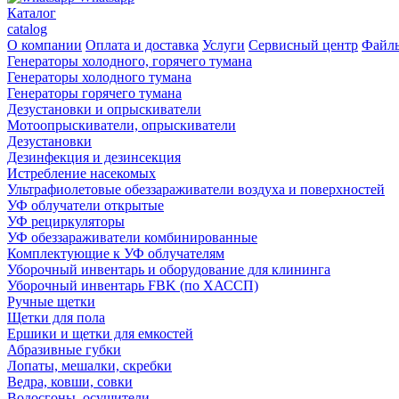
Каталог
catalog
О компании
Оплата и доставка
Услуги
Сервисный центр
Файл
Генераторы холодного, горячего тумана
Генераторы холодного тумана
Генераторы горячего тумана
Дезустановки и опрыскиватели
Мотоопрыскиватели, опрыскиватели
Дезустановки
Дезинфекция и дезинсекция
Истребление насекомых
Ультрафиолетовые обеззараживатели воздуха и поверхностей
УФ облучатели открытые
УФ рециркуляторы
УФ обеззараживатели комбинированные
Комплектующие к УФ облучателям
Уборочный инвентарь и оборудование для клининга
Уборочный инвентарь FBK (по ХАССП)
Ручные щетки
Щетки для пола
Ершики и щетки для емкостей
Абразивные губки
Лопаты, мешалки, скребки
Ведра, ковши, совки
Водосгоны, осушители