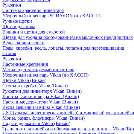
Рукоятки
Системы хранения инвентаря
Уборочный инвентарь SCHAVON (по ХАССП)
Ручные щетки
Щетки для пола
Ершики и щетки для емкостей
Щетки для ухода за оборудованием на молочных предприятиях
Ведра, ковши, совки
Пэды, скребки, весла, лопаты, лопатки для перемешивания
Сгоны
Рукоятки
Настенные крепления
Металлодетектируемый инвентарь
Уборочный инвентарь Vikan (по ХАССП)
Щетки Vikan (Викан)
Сгоны и скребки Vikan (Викан)
Рукоятки для инвентаря Vikan (Викан)
Лопаты, совки и ведра Vikan (Викан)
Настенные держатели Vikan (Викан)
Весла-мешалки и вилы Vikan (Викан)
UST (ультра гигиеническая линейка) и микрофибровая линейка
Мопы, рамки, флаундеры Vikan (Викан)
Пады и держатели Vikan (Викан)
Транспортная линейка и оборудование для клининга Vikan (Ви